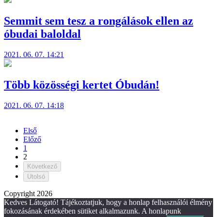
Semmit sem tesz a rongálások ellen az
óbudai baloldal
2021. 06. 07. 14:21
Több közösségi kertet Óbudán!
2021. 06. 07. 14:18
Első
Előző
1
2
Következő
Utolsó
Copyright 2026
Kedves Látogató! Tájékoztatjuk, hogy a honlap felhasználói élmény
fokozásának érdekében sütiket alkalmazunk. A honlapunk