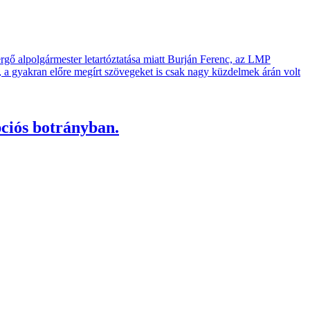
rgő alpolgármester letartóztatása miatt Burján Ferenc, az LMP
t, a gyakran előre megírt szövegeket is csak nagy küzdelmek árán volt
pciós botrányban.