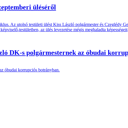
szeptemberi üléséről
lus. Az utolsó testületi ülést Kiss László polgármester és Czeglédy Ge
 a képviselő-testületben, az ülés levezetése mégis meghaladta képességei
László DK-s polgármesternek az óbudai korru
 az óbudai korrupciós botrányban.