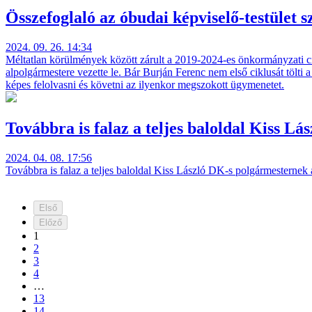
Összefoglaló az óbudai képviselő-testület 
2024. 09. 26. 14:34
Méltatlan körülmények között zárult a 2019-2024-es önkormányzati cik
alpolgármestere vezette le. Bár Burján Ferenc nem első ciklusát tölti
képes felolvasni és követni az ilyenkor megszokott ügymenetet.
Továbbra is falaz a teljes baloldal Kiss 
2024. 04. 08. 17:56
Továbbra is falaz a teljes baloldal Kiss László DK-s polgármesternek
Első
Előző
1
2
3
4
…
13
14