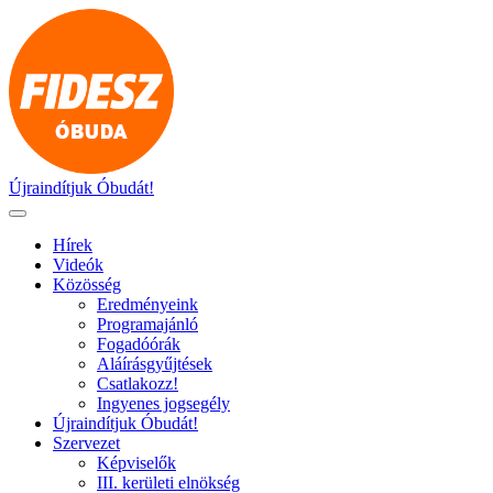
Ugrás
a
tartalomhoz
Újraindítjuk Óbudát!
Hírek
Videók
Közösség
Eredményeink
Programajánló
Fogadóórák
Aláírásgyűjtések
Csatlakozz!
Ingyenes jogsegély
Újraindítjuk Óbudát!
Szervezet
Képviselők
III. kerületi elnökség