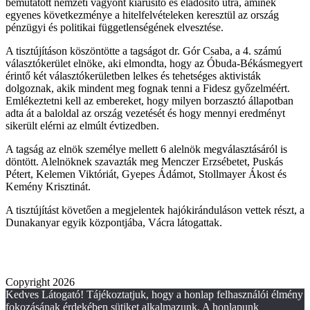
bemutatott nemzeti vagyont kiárusító és eladósító útra, aminek
egyenes következménye a hitelfelvételeken keresztül az ország
pénzügyi és politikai függetlenségének elvesztése.
A tisztújításon köszöntötte a tagságot dr. Gór Csaba, a 4. számú
választókerület elnöke, aki elmondta, hogy az Óbuda-Békásmegyert
érintő két választókerületben lelkes és tehetséges aktivisták
dolgoznak, akik mindent meg fognak tenni a Fidesz győzelméért.
Emlékeztetni kell az embereket, hogy milyen borzasztó állapotban
adta át a baloldal az ország vezetését és hogy mennyi eredményt
sikerült elérni az elmúlt évtizedben.
A tagság az elnök személye mellett 6 alelnök megválasztásáról is
döntött. Alelnöknek szavazták meg Menczer Erzsébetet, Puskás
Pétert, Kelemen Viktóriát, Gyepes Ádámot, Stollmayer Ákost és
Kemény Krisztinát.
A tisztújítást követően a megjelentek hajókiránduláson vettek részt, a
Dunakanyar egyik központjába, Vácra látogattak.
Copyright 2026
Kedves Látogató! Tájékoztatjuk, hogy a honlap felhasználói élmény
fokozásának érdekében sütiket alkalmazunk. A honlapunk