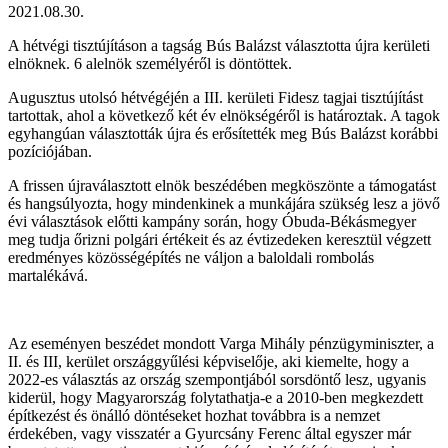
2021.08.30.
A hétvégi tisztújításon a tagság Bús Balázst választotta újra kerületi
elnöknek. 6 alelnök személyéről is döntöttek.
Augusztus utolsó hétvégéjén a III. kerületi Fidesz tagjai tisztújítást
tartottak, ahol a következő két év elnökségéről is határoztak. A tagok
egyhangúan választották újra és erősítették meg Bús Balázst korábbi
pozíciójában.
A frissen újraválasztott elnök beszédében megköszönte a támogatást
és hangsúlyozta, hogy mindenkinek a munkájára szükség lesz a jövő
évi választások előtti kampány során, hogy Óbuda-Békásmegyer
meg tudja őrizni polgári értékeit és az évtizedeken keresztül végzett
eredményes közösségépítés ne váljon a baloldali rombolás
martalékává.
Az eseményen beszédet mondott Varga Mihály pénzügyminiszter, a
II. és III, kerület országgyűlési képviselője, aki kiemelte, hogy a
2022-es választás az ország szempontjából sorsdöntő lesz, ugyanis
kiderül, hogy Magyarország folytathatja-e a 2010-ben megkezdett
építkezést és önálló döntéseket hozhat továbbra is a nemzet
érdekében, vagy visszatér a Gyurcsány Ferenc által egyszer már