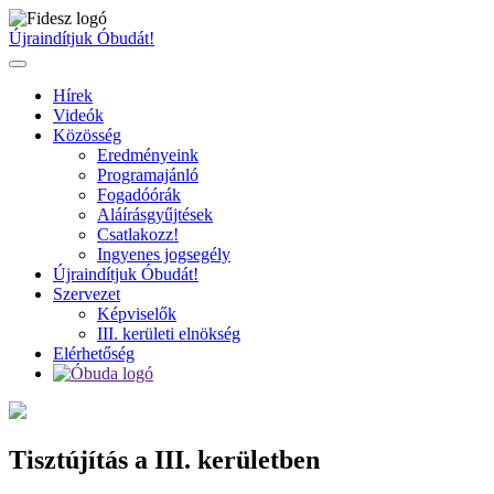
Ugrás
a
Újraindítjuk Óbudát!
tartalomhoz
Hírek
Videók
Közösség
Eredményeink
Programajánló
Fogadóórák
Aláírásgyűjtések
Csatlakozz!
Ingyenes jogsegély
Újraindítjuk Óbudát!
Szervezet
Képviselők
III. kerületi elnökség
Elérhetőség
Tisztújítás a III. kerületben