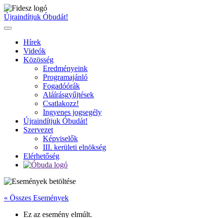
Ugrás
a
Újraindítjuk Óbudát!
tartalomhoz
Hírek
Videók
Közösség
Eredményeink
Programajánló
Fogadóórák
Aláírásgyűjtések
Csatlakozz!
Ingyenes jogsegély
Újraindítjuk Óbudát!
Szervezet
Képviselők
III. kerületi elnökség
Elérhetőség
« Összes Események
Ez az esemény elmúlt.