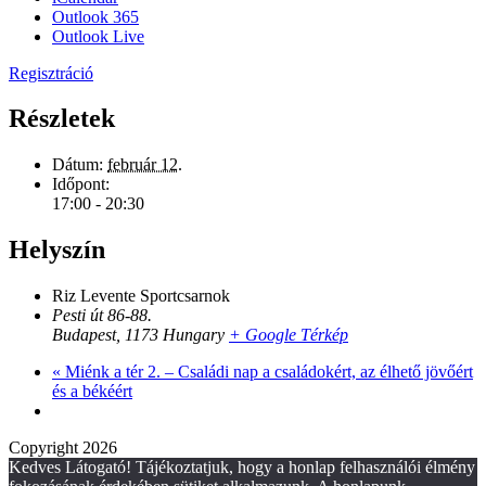
Outlook 365
Outlook Live
Regisztráció
Részletek
Dátum:
február 12.
Időpont:
17:00 - 20:30
Helyszín
Riz Levente Sportcsarnok
Pesti út 86-88.
Budapest
,
1173
Hungary
+ Google Térkép
«
Miénk a tér 2. – Családi nap a családokért, az élhető jövőért
és a békéért
Copyright 2026
Kedves Látogató! Tájékoztatjuk, hogy a honlap felhasználói élmény