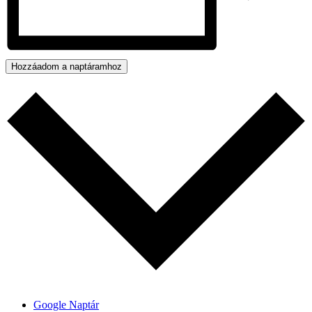
Hozzáadom a naptáramhoz
Google Naptár