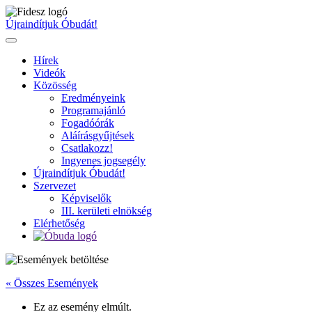
Ugrás
a
Újraindítjuk Óbudát!
tartalomhoz
Hírek
Videók
Közösség
Eredményeink
Programajánló
Fogadóórák
Aláírásgyűjtések
Csatlakozz!
Ingyenes jogsegély
Újraindítjuk Óbudát!
Szervezet
Képviselők
III. kerületi elnökség
Elérhetőség
« Összes Események
Ez az esemény elmúlt.