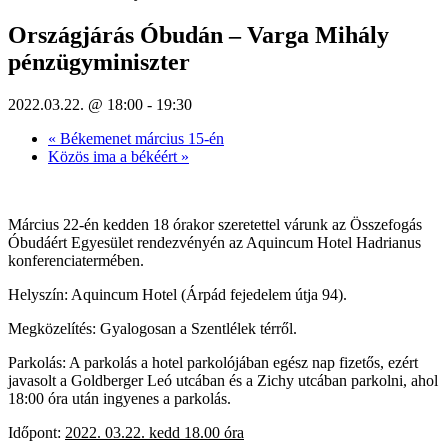
Országjárás Óbudán – Varga Mihály
pénzügyminiszter
2022.03.22. @ 18:00
-
19:30
«
Békemenet március 15-én
Közös ima a békéért
»
Március 22-én kedden 18 órakor szeretettel várunk az Összefogás
Óbudáért Egyesület rendezvényén az Aquincum Hotel Hadrianus
konferenciatermében.
Helyszín: Aquincum Hotel (Árpád fejedelem útja 94).
Megközelítés: Gyalogosan a Szentlélek térről.
Parkolás: A parkolás a hotel parkolójában egész nap fizetős, ezért
javasolt a Goldberger Leó utcában és a Zichy utcában parkolni, ahol
18:00 óra után ingyenes a parkolás.
Időpont:
2022. 03.22. kedd 18.00 óra