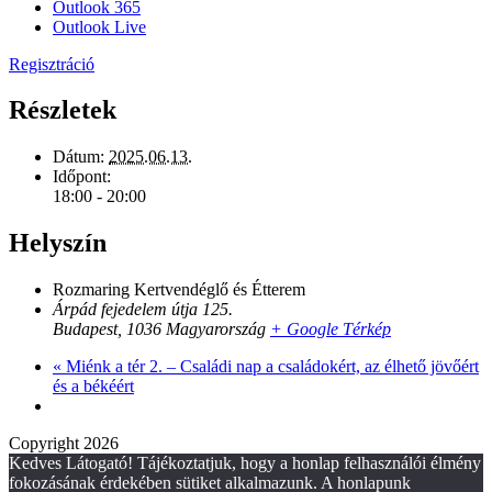
Outlook 365
Outlook Live
Regisztráció
Részletek
Dátum:
2025.06.13.
Időpont:
18:00 - 20:00
Helyszín
Rozmaring Kertvendéglő és Étterem
Árpád fejedelem útja 125.
Budapest
,
1036
Magyarország
+ Google Térkép
«
Miénk a tér 2. – Családi nap a családokért, az élhető jövőért
és a békéért
Copyright 2026
Kedves Látogató! Tájékoztatjuk, hogy a honlap felhasználói élmény
fokozásának érdekében sütiket alkalmazunk. A honlapunk