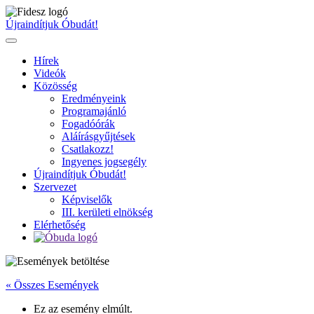
Ugrás
a
Újraindítjuk Óbudát!
tartalomhoz
Hírek
Videók
Közösség
Eredményeink
Programajánló
Fogadóórák
Aláírásgyűjtések
Csatlakozz!
Ingyenes jogsegély
Újraindítjuk Óbudát!
Szervezet
Képviselők
III. kerületi elnökség
Elérhetőség
« Összes Események
Ez az esemény elmúlt.