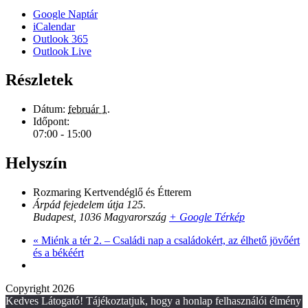
Google Naptár
iCalendar
Outlook 365
Outlook Live
Részletek
Dátum:
február 1.
Időpont:
07:00 - 15:00
Helyszín
Rozmaring Kertvendéglő és Étterem
Árpád fejedelem útja 125.
Budapest
,
1036
Magyarország
+ Google Térkép
«
Miénk a tér 2. – Családi nap a családokért, az élhető jövőért
és a békéért
Copyright 2026
Kedves Látogató! Tájékoztatjuk, hogy a honlap felhasználói élmény