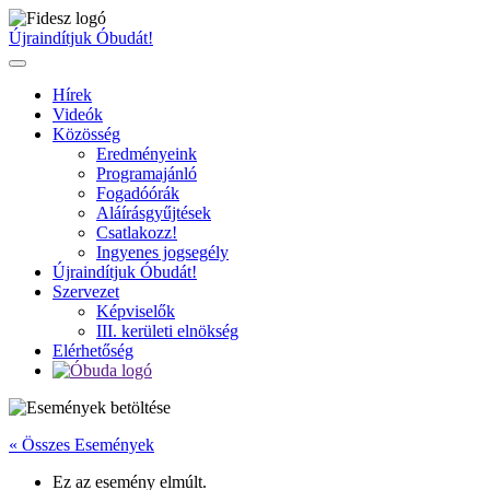
Ugrás
a
Újraindítjuk Óbudát!
tartalomhoz
Hírek
Videók
Közösség
Eredményeink
Programajánló
Fogadóórák
Aláírásgyűjtések
Csatlakozz!
Ingyenes jogsegély
Újraindítjuk Óbudát!
Szervezet
Képviselők
III. kerületi elnökség
Elérhetőség
« Összes Események
Ez az esemény elmúlt.