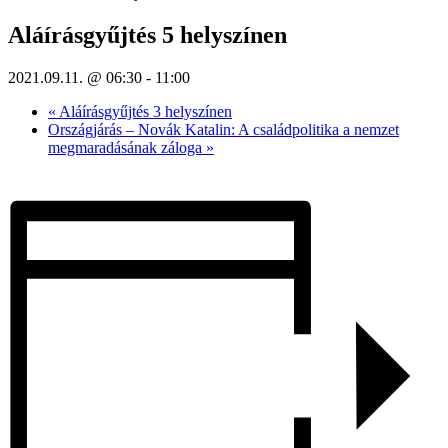
Aláírásgyűjtés 5 helyszínen
2021.09.11. @ 06:30
-
11:00
«
Aláírásgyűjtés 3 helyszínen
Országjárás – Novák Katalin: A családpolitika a nemzet
megmaradásának záloga
»