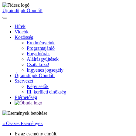
Ugrás
a
Újraindítjuk Óbudát!
tartalomhoz
Hírek
Videók
Közösség
Eredményeink
Programajánló
Fogadóórák
Aláírásgyűjtések
Csatlakozz!
Ingyenes jogsegély
Újraindítjuk Óbudát!
Szervezet
Képviselők
III. kerületi elnökség
Elérhetőség
« Összes Események
Ez az esemény elmúlt.