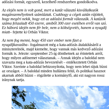
adózási formát, egyszerű, kezelhető rendszerben gondolkodva.
Az elején nem is volt gond, mert a katát választó kisvállalkozók
magánszemélyeknek számláztak. Csakhogy a cégek aztán rájöttek,
hogy megéri nekik, hogy ezt az adózási formát válasszák. A katázók
száma felszaladt 450 ezerre, amiből 300 ezer esetében erről van szó.
Ez háború idején nem fér bele, nem a költségvetés, hanem a nyugdíj
miatt
– fejtette ki Orbán Viktor.
Az nem fog menni, hogy 450 ezer ember nem fizet a
nyugdíjkasszába
– fogalmazott még a kata-adózás átalakításáról a
miniszterelnök, majd kiemelte, hogy vannak más kedvező adózási
formák is. Jelezte: szeptember 25-ig dönthetnek az érintettek arról,
hogy milyen adónemet választanak. – Annak idején a baloldal nem
szavazta meg a kata-adózás bevezetését – emlékeztetett Orbán
Viktor. Szerinte a baloldal bebizonyította, hogy nem lehet rájuk bízni
az országot. – A baloldal minden hullámra felül, és politikai hasznot
akarnak abból húzni – rögzítette a kormányfő, aki ezt nagyon rossz
iránynak tartja.