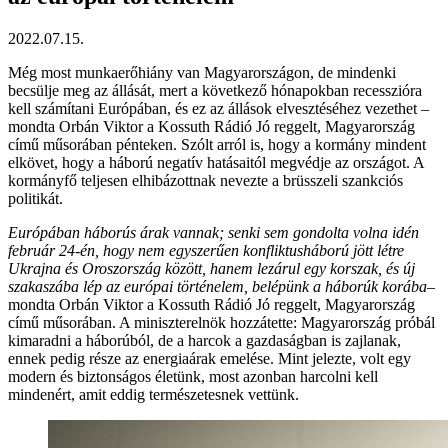
2022.07.15.
Még most munkaerőhiány van Magyarországon, de mindenki
becsülje meg az állását, mert a következő hónapokban recesszióra
kell számítani Európában, és ez az állások elvesztéséhez vezethet –
mondta Orbán Viktor a Kossuth Rádió Jó reggelt, Magyarország
című műsorában pénteken. Szólt arról is, hogy a kormány mindent
elkövet, hogy a háború negatív hatásaitól megvédje az országot. A
kormányfő teljesen elhibázottnak nevezte a brüsszeli szankciós
politikát.
Európában háborús árak vannak; senki sem gondolta volna idén
február 24-én, hogy nem egyszerűen konfliktusháború jött létre
Ukrajna és Oroszország között, hanem lezárul egy korszak, és új
szakaszába lép az európai történelem, belépünk a háborúk korába
–
mondta Orbán Viktor a Kossuth Rádió Jó reggelt, Magyarország
című műsorában. A miniszterelnök hozzátette: Magyarország próbál
kimaradni a háborúból, de a harcok a gazdaságban is zajlanak,
ennek pedig része az energiaárak emelése. Mint jelezte, volt egy
modern és biztonságos életünk, most azonban harcolni kell
mindenért, amit eddig természetesnek vettünk.