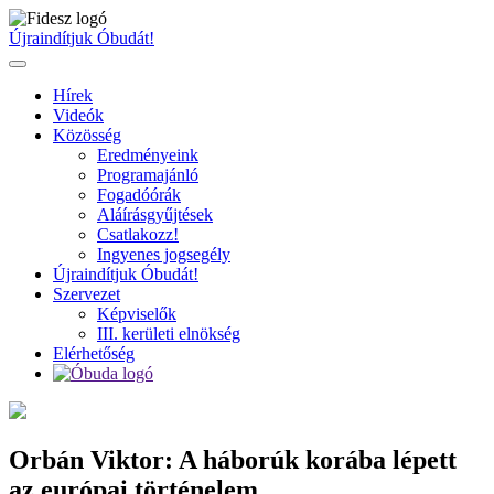
Ugrás
a
Újraindítjuk Óbudát!
tartalomhoz
Hírek
Videók
Közösség
Eredményeink
Programajánló
Fogadóórák
Aláírásgyűjtések
Csatlakozz!
Ingyenes jogsegély
Újraindítjuk Óbudát!
Szervezet
Képviselők
III. kerületi elnökség
Elérhetőség
Orbán Viktor: A háborúk korába lépett
az európai történelem