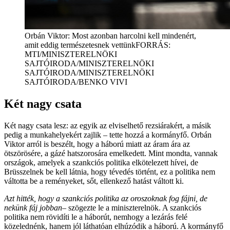
Orbán Viktor: Most azonban harcolni kell mindenért,
amit eddig természetesnek vettünk
FORRÁS:
MTI/MINISZTERELNÖKI
SAJTÓIRODA/MINISZTERELNÖKI
SAJTÓIRODA/MINISZTERELNÖKI
SAJTÓIRODA/BENKO VIVI
Két nagy csata
Két nagy csata lesz: az egyik az elviselhető rezsiárakért, a másik
pedig a munkahelyekért zajlik – tette hozzá a kormányfő. Orbán
Viktor arról is beszélt, hogy a háború miatt az áram ára az
ötszörösére, a gázé hatszorosára emelkedett. Mint mondta, vannak
országok, amelyek a szankciós politika elkötelezett hívei, de
Brüsszelnek be kell látnia, hogy tévedés történt, ez a politika nem
váltotta be a reményeket, sőt, ellenkező hatást váltott ki.
Azt hitték, hogy a szankciós politika az oroszoknak fog fájni, de
nekünk fáj jobban
– szögezte le a miniszterelnök. A szankciós
politika nem rövidíti le a háborút, nemhogy a lezárás felé
közelednénk, hanem jól láthatóan elhúzódik a háború. A kormányfő