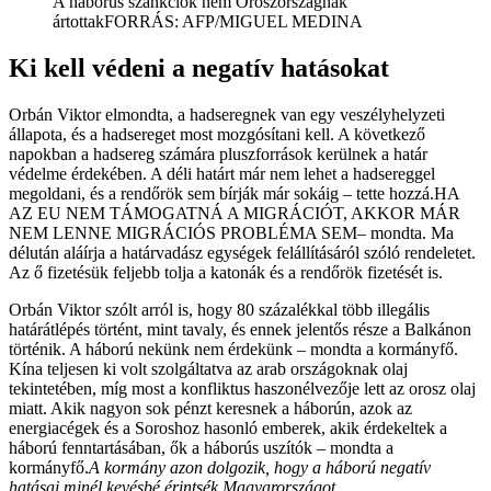
A háborús szankciók nem Oroszországnak
ártottak
FORRÁS: AFP/MIGUEL MEDINA
Ki kell védeni a negatív hatásokat
Orbán Viktor elmondta, a hadseregnek van egy veszélyhelyzeti
állapota, és a hadsereget most mozgósítani kell. A következő
napokban a hadsereg számára pluszforrások kerülnek a határ
védelme érdekében. A déli határt már nem lehet a hadsereggel
megoldani, és a rendőrök sem bírják már sokáig – tette hozzá.
HA
AZ EU NEM TÁMOGATNÁ A MIGRÁCIÓT, AKKOR MÁR
NEM LENNE MIGRÁCIÓS PROBLÉMA SEM
– mondta. Ma
délután aláírja a határvadász egységek felállításáról szóló rendeletet.
Az ő fizetésük feljebb tolja a katonák és a rendőrök fizetését is.
Orbán Viktor szólt arról is, hogy 80 százalékkal több illegális
határátlépés történt, mint tavaly, és ennek jelentős része a Balkánon
történik. A háború nekünk nem érdekünk – mondta a kormányfő.
Kína teljesen ki volt szolgáltatva az arab országoknak olaj
tekintetében, míg most a konfliktus haszonélvezője lett az orosz olaj
miatt. Akik nagyon sok pénzt keresnek a háborún, azok az
energiacégek és a Soroshoz hasonló emberek, akik érdekeltek a
háború fenntartásában, ők a háborús uszítók – mondta a
kormányfő.
A kormány azon dolgozik, hogy a háború negatív
hatásai minél kevésbé érintsék Magyarországot.