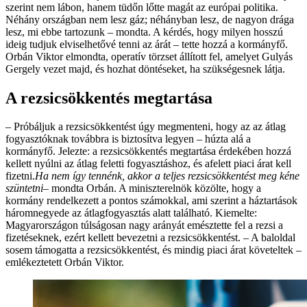
szerint nem lábon, hanem tüdőn lőtte magát az európai politika.
Néhány országban nem lesz gáz; néhányban lesz, de nagyon drága
lesz, mi ebbe tartozunk – mondta. A kérdés, hogy milyen hosszú
ideig tudjuk elviselhetővé tenni az árát – tette hozzá a kormányfő.
Orbán Viktor elmondta, operatív törzset állított fel, amelyet Gulyás
Gergely vezet majd, és hozhat döntéseket, ha szükségesnek látja.
A rezsicsökkentés megtartása
– Próbáljuk a rezsicsökkentést úgy megmenteni, hogy az az átlag
fogyasztóknak továbbra is biztosítva legyen – húzta alá a
kormányfő. Jelezte: a rezsicsökkentés megtartása érdekében hozzá
kellett nyúlni az átlag feletti fogyasztáshoz, és afelett piaci árat kell
fizetni.
Ha nem így tennénk, akkor a teljes rezsicsökkentést meg kéne
szüntetni
– mondta Orbán. A miniszterelnök közölte, hogy a
kormány rendelkezett a pontos számokkal, ami szerint a háztartások
háromnegyede az átlagfogyasztás alatt található. Kiemelte:
Magyarországon túlságosan nagy arányát emésztette fel a rezsi a
fizetéseknek, ezért kellett bevezetni a rezsicsökkentést. – A baloldal
sosem támogatta a rezsicsökkentést, és mindig piaci árat követeltek –
emlékeztetett Orbán Viktor.