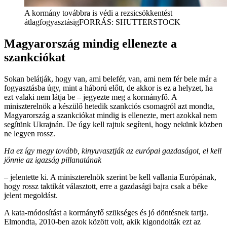
A kormány továbbra is védi a rezsicsökkentést
átlagfogyasztásig
FORRÁS: SHUTTERSTOCK
Magyarország mindig ellenezte a
szankciókat
Sokan belátják, hogy van, ami belefér, van, ami nem fér bele már a
fogyasztásba úgy, mint a háború előtt, de akkor is ez a helyzet, ha
ezt valaki nem látja be – jegyezte meg a kormányfő. A
miniszterelnök a készülő hetedik szankciós csomagról azt mondta,
Magyarország a szankciókat mindig is ellenezte, mert azokkal nem
segítünk Ukrajnán. De úgy kell rajtuk segíteni, hogy nekünk közben
ne legyen rossz.
Ha ez így megy tovább, kinyuvasztják az európai gazdaságot, el kell
jönnie az igazság pillanatának
– jelentette ki. A miniszterelnök szerint be kell vallania Európának,
hogy rossz taktikát választott, erre a gazdasági bajra csak a béke
jelent megoldást.
A kata-módosítást a kormányfő szükséges és jó döntésnek tartja.
Elmondta, 2010-ben azok között volt, akik kigondolták ezt az