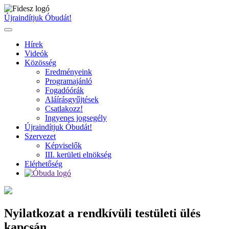
Ugrás
a
Újraindítjuk Óbudát!
tartalomhoz
Hírek
Videók
Közösség
Eredményeink
Programajánló
Fogadóórák
Aláírásgyűjtések
Csatlakozz!
Ingyenes jogsegély
Újraindítjuk Óbudát!
Szervezet
Képviselők
III. kerületi elnökség
Elérhetőség
Nyilatkozat a rendkívüli testületi ülés
kapcsán