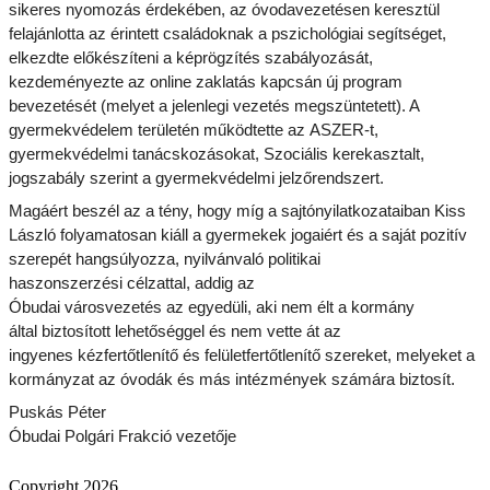
sikeres nyomozás érdekében, az óvodavezetésen keresztül
felajánlotta az érintett családoknak a pszichológiai segítséget,
elkezdte előkészíteni a képrögzítés szabályozását,
kezdeményezte az online zaklatás kapcsán új program
bevezetését (melyet a jelenlegi vezetés megszüntetett). A
gyermekvédelem területén működtette az ASZER-t,
gyermekvédelmi tanácskozásokat, Szociális kerekasztalt,
jogszabály szerint a gyermekvédelmi jelzőrendszert.
Magáért beszél az a tény, hogy míg a sajtónyilatkozataiban Kiss
László folyamatosan kiáll a gyermekek jogaiért és a saját pozitív
szerepét hangsúlyozza, nyilvánvaló politikai
haszonszerzési célzattal, addi
g az
Óbudai városvezetés az egyedül
i, aki nem élt a kormány
által biztosított lehetőséggel és nem vette át az
ingyenes kézfertőtlenítő és felületfertőtlenítő szereket, melyeket a
kormányzat az óvodák és más intézmények számára biztosít.
Puskás Péter
Óbudai Polgári Frakció vezetője
Copyright 2026