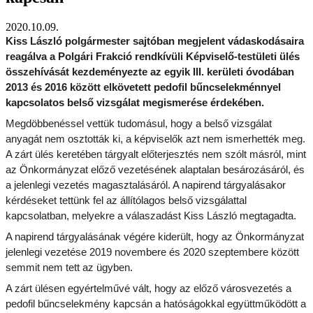
2020.10.09.
Kiss László polgármester sajtóban megjelent vádaskodásaira
reagálva a Polgári Frakció rendkívüli Képviselő-testületi ülés
összehívását kezdeményezte az egyik III. kerületi óvodában
2013 és 2016 között elkövetett pedofil bűncselekménnyel
kapcsolatos belső vizsgálat megismerése érdekében.
Megdöbbenéssel vettük tudomásul, hogy a belső vizsgálat
anyagát nem osztották ki, a képviselők azt nem ismerhették meg.
A zárt ülés keretében tárgyalt előterjesztés nem szólt másról, mint
az Önkormányzat előző vezetésének alaptalan besározásáról, és
a jelenlegi vezetés magasztalásáról. A napirend tárgyalásakor
kérdéseket tettünk fel az állítólagos belső vizsgálattal
kapcsolatban, melyekre a válaszadást Kiss László megtagadta.
A napirend tárgyalásának végére kiderült, hogy az Önkormányzat
jelenlegi vezetése 2019 novembere és 2020 szeptembere között
semmit nem tett az ügyben.
A zárt ülésen egyértelművé vált, hogy az előző városvezetés a
pedofil bűncselekmény kapcsán a hatóságokkal együttműködött a