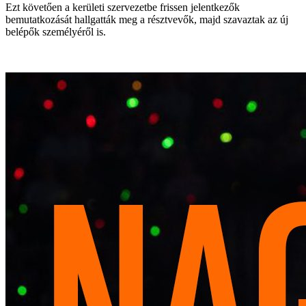
Ezt követően a kerületi szervezetbe frissen jelentkezők
bemutatkozását hallgatták meg a résztvevők, majd szavaztak az új
belépők személyéről is.