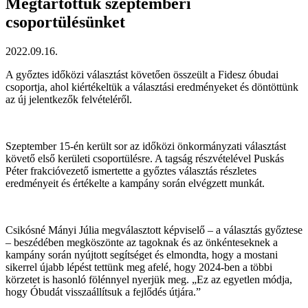
Megtartottuk szeptemberi
csoportülésünket
2022.09.16.
A győztes időközi választást követően összeült a Fidesz óbudai
csoportja, ahol kiértékeltük a választási eredményeket és döntöttünk
az új jelentkezők felvételéről.
Szeptember 15-én került sor az időközi önkormányzati választást
követő első kerületi csoportülésre. A tagság részvételével Puskás
Péter frakcióvezető ismertette a győztes választás részletes
eredményeit és értékelte a kampány során elvégzett munkát.
Csikósné Mányi Júlia megválasztott képviselő – a választás győztese
– beszédében megköszönte az tagoknak és az önkénteseknek a
kampány során nyújtott segítséget és elmondta, hogy a mostani
sikerrel újabb lépést tettünk meg afelé, hogy 2024-ben a többi
körzetet is hasonló fölénnyel nyerjük meg. „Ez az egyetlen módja,
hogy Óbudát visszaállítsuk a fejlődés útjára.”