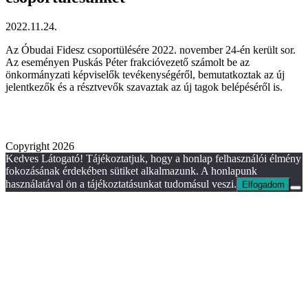
2022.11.24.
Az Óbudai Fidesz csoportülésére 2022. november 24-én került sor.
Az eseményen Puskás Péter frakcióvezető számolt be az
önkormányzati képviselők tevékenységéről, bemutatkoztak az új
jelentkezők és a résztvevők szavaztak az új tagok belépéséről is.
Copyright 2026
Kedves Látogató! Tájékoztatjuk, hogy a honlap felhasználói élmény
fokozásának érdekében sütiket alkalmazunk. A honlapunk
használatával ön a tájékoztatásunkat tudomásul veszi.
Elfogadom