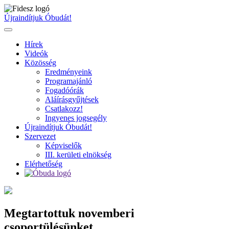
Ugrás
a
Újraindítjuk Óbudát!
tartalomhoz
Hírek
Videók
Közösség
Eredményeink
Programajánló
Fogadóórák
Aláírásgyűjtések
Csatlakozz!
Ingyenes jogsegély
Újraindítjuk Óbudát!
Szervezet
Képviselők
III. kerületi elnökség
Elérhetőség
Megtartottuk novemberi
csoportülésünket