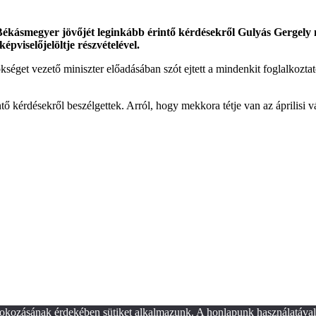
smegyer jövőjét leginkább érintő kérdésekről Gulyás Gergely mi
pviselőjelöltje részvételével.
get vezető miniszter előadásában szót ejtett a mindenkit foglalkoztató
kérdésekről beszélgettek. Arról, hogy mekkora tétje van az áprilisi vá
okozásának érdekében sütiket alkalmazunk. A honlapunk használatával 