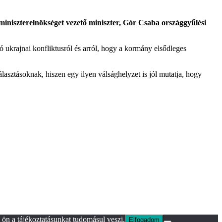
niszterelnökséget vezető miniszter, Gór Csaba országgyűlési
 ukrajnai konfliktusról és arról, hogy a kormány elsődleges
lasztásoknak, hiszen egy ilyen válsághelyzet is jól mutatja, hogy
ön a tájékoztatásunkat tudomásul veszi.
Elfogadom