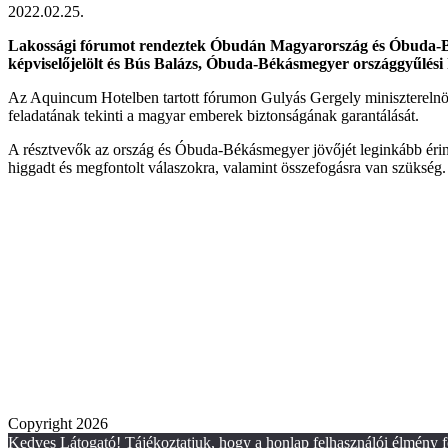
2022.02.25.
Lakossági fórumot rendeztek Óbudán Magyarország és Óbuda-Béká
képviselőjelölt és Bús Balázs, Óbuda-Békásmegyer országgyűlési ké
Az Aquincum Hotelben tartott fórumon Gulyás Gergely miniszterelnöksé
feladatának tekinti a magyar emberek biztonságának garantálását.
A résztvevők az ország és Óbuda-Békásmegyer jövőjét leginkább érintő 
higgadt és megfontolt válaszokra, valamint összefogásra van szükség.
Copyright 2026
Kedves Látogató! Tájékoztatjuk, hogy a honlap felhasználói élmény f