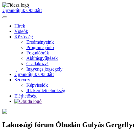
Ugrás
a
Újraindítjuk Óbudát!
tartalomhoz
Hírek
Videók
Közösség
Eredményeink
Programajánló
Fogadóórák
Aláírásgyűjtések
Csatlakozz!
Ingyenes jogsegély
Újraindítjuk Óbudát!
Szervezet
Képviselők
III. kerületi elnökség
Elérhetőség
Lakossági fórum Óbudán Gulyás Gergelly