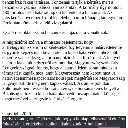
benzinárak féken tartására. Fontosnak tartják a kérdést, mert a
benzin és a gáz ára hatással van az árakra. A kormány úgy döntött:
480 forintos felső határral rögzíti literenként a benzin árát. Az
intézkedés november 15-től lép életbe, három hónapig tart egyelőre.
Ezek után döntenek a felülvizsgálatról.
Ez a 95-ös oktánszámú benzinre és a gázolajra vonatkozik.
A migrációról szólva a miniszter bejelentette, hogy
a Belügyminisztérium önkénteseket fog felvenni a határvédelemre
és gyorskiképzés után beveti őket, a külső határvédelemhez több
élőerőre van szükség, a kormány biztosítja a forrásokat. A lengyel
határon kialakult helyzetről azt mondta, Magyarország szolidáris
Lengyelországgal, fontos, hogy a határvédelem során mindazt a
támogatást kapják meg, amit Magyarország nem kapott meg. A
határvédelemmel kapcsolatos költségek megtérítésére Magyarország
is igényt tart, de még nem kaptak választ. Az uniós politikai
kultúrának nem része a bocsánatkérés, de bocsánatkérés helyett a
Bizottság tartozik a külső határokat védő országoknak a költségek
megtérítésével – szögezte le Gulyás Gergely.
Copyright 2026
Kedves Látogató! Tájékoztatjuk, hogy a honlap felhasználói élmény
fokozásának érdekében sütiket alkalmazunk. A honlapunk