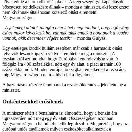
növekednie a harmadik oltásoknak. Az egészségügyi kapacitások
bőségesen rendelkezésre állnak – mondta a miniszter, aki leszögezte:
nem kívánnak általánosan kötelező oltást elrendelni
Magyarországon.
„A jelenlegi adatok alapján nem lehet megmondani, hogy a járvány
csúcs mikor következik be: vannak, akik ennek a hónapnak a végére,
vannak, akik december végére teszik”
– mondta Gulyás.
Egy esetleges ötödik hullám esetében már csak a harmadik oltást
felvevők lesznek igazán védve – említette meg a miniszter. A
rezsiárakról azt mondta, hogy Európában energiaválság van. A
földgáz ára 400 százalékkal nőtt egy év alatt, a piaci áramár 100
százalékkal nőtt. Minden európai országban emelkedett a rezsi ára,
míg Magyarországon nem – hívta fel a figyelmet.
A háztartások részére fennmarad a rezsicsökkentés – jelentette be a
miniszter.
Önkéntesekkel erősítenek
A miniszter rátért a benzinárra is: elmondta, hogy a benzin ára
ugrásszerűen nőtt meg egy év alatt. Összességében azonban
Magyarországon a hatodik/hetedik legolcsóbb. Megnézték, hogy az
európai uniós tagállamok milyen eszközöket alkalmaztak a