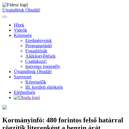
Ugrás
a
Újraindítjuk Óbudát!
tartalomhoz
Hírek
Videók
Közösség
Eredményeink
Programajánló
Fogadóórák
Aláírásgyűjtések
Csatlakozz!
Ingyenes jogsegély
Újraindítjuk Óbudát!
Szervezet
Képviselők
III. kerületi elnökség
Elérhetőség
Kormányinfó: 480 forintos felső határral
rögzítik literenként a benzin árát