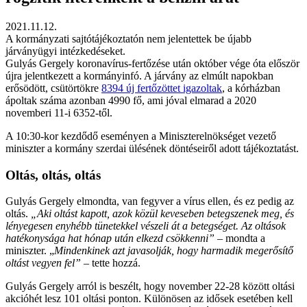
2021.11.12.
A kormányzati sajtótájékoztatón nem jelentettek be újabb
járványügyi intézkedéseket.
Gulyás Gergely koronavírus-fertőzése után október vége óta először
újra jelentkezett a kormányinfó. A járvány az elmúlt napokban
erősödött, csütörtökre
8394 új fertőzöttet igazoltak
, a kórházban
ápoltak száma azonban 4990 fő, ami jóval elmarad a 2020
novemberi 11-i 6352-től.
A 10:30-kor kezdődő eseményen a Miniszterelnökséget vezető
miniszter a kormány szerdai ülésének döntéseiről adott tájékoztatást.
Oltás, oltás, oltás
Gulyás Gergely elmondta, van fegyver a vírus ellen, és ez pedig az
oltás.
„Aki oltást kapott, azok közül keveseben betegszenek meg, és
lényegesen enyhébb tünetekkel vészeli át a betegséget. Az oltások
hatékonysága hat hónap után elkezd csökkenni”
– mondta a
miniszter. „
Mindenkinek azt javasolják, hogy harmadik megerősítő
oltást vegyen fel”
– tette hozzá.
Gulyás Gergely arról is beszélt, hogy november 22-28 között oltási
akcióhét lesz 101 oltási ponton. Különösen az idősek esetében kell