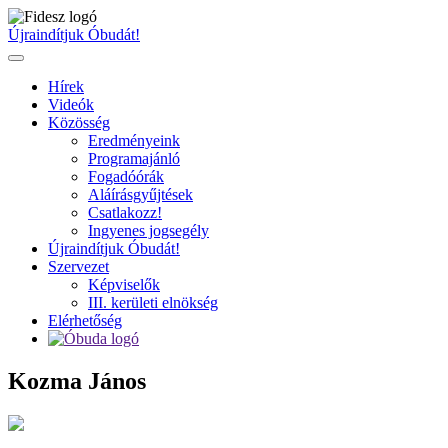
Ugrás
a
Újraindítjuk Óbudát!
tartalomhoz
Hírek
Videók
Közösség
Eredményeink
Programajánló
Fogadóórák
Aláírásgyűjtések
Csatlakozz!
Ingyenes jogsegély
Újraindítjuk Óbudát!
Szervezet
Képviselők
III. kerületi elnökség
Elérhetőség
Kozma János