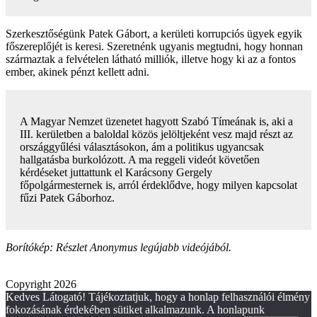
Szerkesztőségünk Patek Gábort, a kerületi korrupciós ügyek egyik
főszereplőjét is keresi. Szeretnénk ugyanis megtudni, hogy honnan
származtak a felvételen látható milliók, illetve hogy ki az a fontos
ember, akinek pénzt kellett adni.
A Magyar Nemzet üzenetet hagyott Szabó Tímeának is, aki a
III. kerületben a baloldal közös jelöltjeként vesz majd részt az
országgyűlési választásokon, ám a politikus ugyancsak
hallgatásba burkolózott. A ma reggeli videót követően
kérdéseket juttattunk el Karácsony Gergely
főpolgármesternek is, arról érdeklődve, hogy milyen kapcsolat
fűzi Patek Gáborhoz.
Borítókép: Részlet Anonymus legújabb videójából.
Copyright 2026
Kedves Látogató! Tájékoztatjuk, hogy a honlap felhasználói élmény
fokozásának érdekében sütiket alkalmazunk. A honlapunk