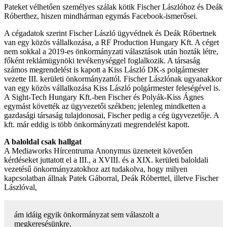
Pateket vélhetően személyes szálak kötik Fischer Lászlóhoz és Deák
Róberthez, hiszen mindhárman egymás Facebook-ismerősei.
A cégadatok szerint Fischer László ügyvédnek és Deák Róbertnek
van egy közös vállalkozása, a RF Production Hungary Kft. A céget
nem sokkal a 2019-es önkormányzati választások után hozták létre,
főként reklámügynöki tevékenységgel foglalkozik. A társaság
számos megrendelést is kapott a Kiss László DK-s polgármester
vezette III. kerületi önkormányzattól. Fischer Lászlónak ugyanakkor
van egy közös vállalkozása Kiss László polgármester feleségével is.
A Sight-Tech Hungary Kft.-ben Fischer és Polyák-Kiss Ágnes
egymást követték az ügyvezetői székben; jelenleg mindketten a
gazdasági társaság tulajdonosai, Fischer pedig a cég ügyvezetője. A
kft. már eddig is több önkormányzati megrendelést kapott.
A baloldal csak hallgat
A Mediaworks Hírcentruma Anonymus üzeneteit követően
kérdéseket juttatott el a III., a XVIII. és a XIX. kerületi baloldali
vezetésű önkormányzatokhoz azt tudakolva, hogy milyen
kapcsolatban állnak Patek Gáborral, Deák Róberttel, illetve Fischer
Lászlóval,
ám idáig egyik önkormányzat sem válaszolt a
megkeresésünkre.