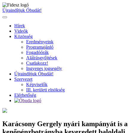
Ugrás
a
Újraindítjuk Óbudát!
tartalomhoz
Hírek
Videók
Közösség
Eredményeink
Programajánló
Fogadóórák
Aláírásgyűjtések
Csatlakozz!
Ingyenes jogsegély
Újraindítjuk Óbudát!
Szervezet
Képviselők
III. kerületi elnökség
Elérhetőség
Karácsony Gergely nyári kampányát is a
kenőpénzbotrányba keveredett baloldali