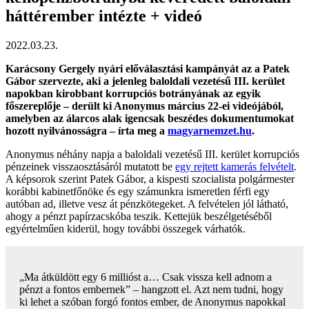
háttérember intézte + videó
2022.03.23.
Karácsony Gergely nyári előválasztási kampányát az a Patek
Gábor szervezte, aki a jelenleg baloldali vezetésű III. kerület
napokban kirobbant korrupciós botrányának az egyik
főszereplője – derült ki Anonymus március 22-ei videójából,
amelyben az álarcos alak igencsak beszédes dokumentumokat
hozott nyilvánosságra – írta meg a
magyarnemzet.hu
.
Anonymus néhány napja a baloldali vezetésű III. kerület korrupciós
pénzeinek visszaosztásáról mutatott be
egy rejtett kamerás felvételt
.
A képsorok szerint Patek Gábor, a kispesti szocialista polgármester
korábbi kabinetfőnöke és egy számunkra ismeretlen férfi egy
autóban ad, illetve vesz át pénzkötegeket. A felvételen jól látható,
ahogy a pénzt papírzacskóba teszik. Kettejük beszélgetéséből
egyértelműen kiderül, hogy további összegek várhatók.
„Ma átküldött egy 6 millióst a… Csak vissza kell adnom a
pénzt a fontos embernek” – hangzott el. Azt nem tudni, hogy
ki lehet a szóban forgó fontos ember, de Anonymus napokkal