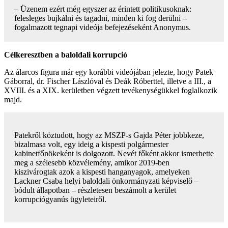
– Üzenem ezért még egyszer az érintett politikusoknak:
felesleges bujkálni és tagadni, minden ki fog derülni –
fogalmazott tegnapi videója befejezéseként Anonymus.
Célkeresztben a baloldali korrupció
Az álarcos figura már egy korábbi videójában jelezte, hogy Patek
Gáborral, dr. Fischer Lászlóval és Deák Róberttel, illetve a III., a
XVIII. és a XIX. kerületben végzett tevékenységükkel foglalkozik
majd.
Patekről köztudott, hogy az MSZP-s Gajda Péter jobbkeze,
bizalmasa volt, egy ideig a kispesti polgármester
kabinetfőnökeként is dolgozott. Nevét főként akkor ismerhette
meg a szélesebb közvélemény, amikor 2019-ben
kiszivárogtak azok a kispesti hanganyagok, amelyeken
Lackner Csaba helyi baloldali önkormányzati képviselő –
bódult állapotban – részletesen beszámolt a kerület
korrupciógyanús ügyleteiről.