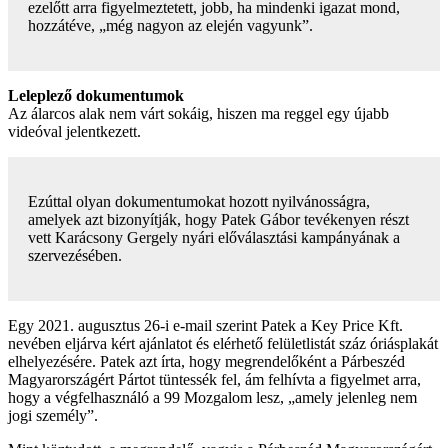
ezelőtt arra figyelmeztetett, jobb, ha mindenki igazat mond,
hozzátéve, „még nagyon az elején vagyunk”.
Leleplező dokumentumok
Az álarcos alak nem várt sokáig, hiszen ma reggel egy újabb
videóval jelentkezett.
Ezúttal olyan dokumentumokat hozott nyilvánosságra,
amelyek azt bizonyítják, hogy Patek Gábor tevékenyen részt
vett Karácsony Gergely nyári előválasztási kampányának a
szervezésében.
Egy 2021. augusztus 26-i e-mail szerint Patek a Key Price Kft.
nevében eljárva kért ajánlatot és elérhető felületlistát száz óriásplakát
elhelyezésére. Patek azt írta, hogy megrendelőként a Párbeszéd
Magyarországért Pártot tüntessék fel, ám felhívta a figyelmet arra,
hogy a végfelhasználó a 99 Mozgalom lesz, „amely jelenleg nem
jogi személy”.