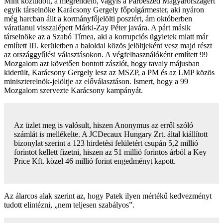
Mint köztudott, a megrendelő, vagyis a Párbeszéd Magyarországért
egyik társelnöke Karácsony Gergely főpolgármester, aki nyáron
még harcban állt a kormányfőjelölti posztért, ám októberben
váratlanul visszalépett Márki-Zay Péter javára. A párt másik
társelnöke az a Szabó Tímea, aki a korrupciós ügyletek miatt már
említett III. kerületben a baloldal közös jelöltjeként vesz majd részt
az országgyűlési választásokon. A végfelhasználóként említett 99
Mozgalom azt követően bontott zászlót, hogy tavaly májusban
kiderült, Karácsony Gergely lesz az MSZP, a PM és az LMP közös
miniszterelnök-jelöltje az előválasztáson. Ismert, hogy a 99
Mozgalom szervezte Karácsony kampányát.
Az üzlet meg is valósult, hiszen Anonymus az erről szóló
számlát is mellékelte. A JCDecaux Hungary Zrt. által kiállított
bizonylat szerint a 123 hirdetési felületért csupán 5,2 millió
forintot kellett fizetni, hiszen az 51 millió forintos árból a Key
Price Kft. közel 46 millió forint engedményt kapott.
Az álarcos alak szerint az, hogy Patek ilyen mértékű kedvezményt
tudott elintézni, „nem teljesen szabályos”.