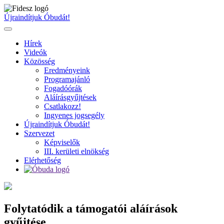
Ugrás
a
Újraindítjuk Óbudát!
tartalomhoz
Hírek
Videók
Közösség
Eredményeink
Programajánló
Fogadóórák
Aláírásgyűjtések
Csatlakozz!
Ingyenes jogsegély
Újraindítjuk Óbudát!
Szervezet
Képviselők
III. kerületi elnökség
Elérhetőség
Folytatódik a támogatói aláírások
gyűjtése