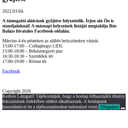
2022.03.04.
A támogatói aláírások gyűjtése folytatódik. Írjon alá Ön is
standjainknál! A másnapi helyszínek listáját megtalálja Bús
Balázs hivatalos Facebook-oldalán.
Március 4-én pénteken az alábbi helyszíneken várjuk:
15:00-17:00 – Csillaghegyi LIDL
15:00-18:00 – Békásmegyeri piac
16:30-18:30 – Szentlélek tér
17:00-19:00 – Római tér
Facebook
Copyright 2026
Kedves Látogató! Tájékoztatjuk, hogy a honlap felhasználói élmény
fokozásának érdekében sütiket alkalmazunk. A honlapunk
használatával ön a tájékoztatásunkat tudomásul veszi.
Elfogadom