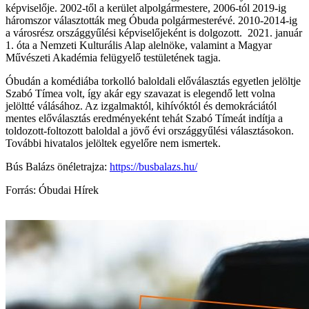
képviselője. 2002-től a kerület alpolgármestere, 2006-tól 2019-ig
háromszor választották meg Óbuda polgármesterévé. 2010-2014-ig
a városrész országgyűlési képviselőjeként is dolgozott. 2021. január
1. óta a Nemzeti Kulturális Alap alelnöke, valamint a Magyar
Művészeti Akadémia felügyelő testületének tagja.
Óbudán a komédiába torkolló baloldali előválasztás egyetlen jelöltje
Szabó Tímea volt, így akár egy szavazat is elegendő lett volna
jelöltté válásához. Az izgalmaktól, kihívóktól és demokráciától
mentes előválasztás eredményeként tehát Szabó Tímeát indítja a
toldozott-foltozott baloldal a jövő évi országgyűlési választásokon.
További hivatalos jelöltek egyelőre nem ismertek.
Bús Balázs önéletrajza:
https://busbalazs.hu/
Forrás: Óbudai Hírek