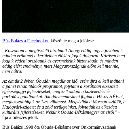
Bús Balázs a Facebookon
köszönte meg a jelölést:
„Köszönöm a megtisztelő bizalmat! Ahogy eddig, úgy a jövőben is
minden erőmmel a kerületben élőkért fogok dolgozni. Közösen meg
fogjuk védeni országunk és gyermekeink biztonságát, és minden
eddig elért eredményt, mert Magyarországnak előre kell mennie,
nem hátra!
Az elmúlt 2 évben Óbudán megállt az idő, ezért újra el kell indítani
a panel rehabilitációs programot, folytatni a korábban elkezdett
egészségügyi fejlesztéseket, meg kell oldani a közlekedési és
parkolási gondjainkat. Akadálymentesíteni fogjuk a H5-ös HÉV-et,
meghosszabbítjuk az 1-es villamost. Megvédjük a Mocsáros-dűlőt, a
Hajógyári-szigetet és a zöld területeinket, folytatjuk az elkezdett
kulturális fejlesztéseket. Nekünk Óbuda-Békásmegyer az első!”
–
írja a fideszes jelölt.
Bús Balázs 1998 óta Óbuda-Békásmegyer Önkormányzatának