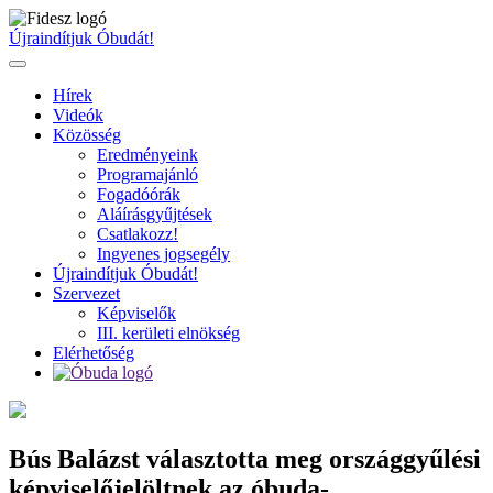
Ugrás
a
Újraindítjuk Óbudát!
tartalomhoz
Hírek
Videók
Közösség
Eredményeink
Programajánló
Fogadóórák
Aláírásgyűjtések
Csatlakozz!
Ingyenes jogsegély
Újraindítjuk Óbudát!
Szervezet
Képviselők
III. kerületi elnökség
Elérhetőség
Bús Balázst választotta meg országgyűlési
képviselőjelöltnek az óbuda-