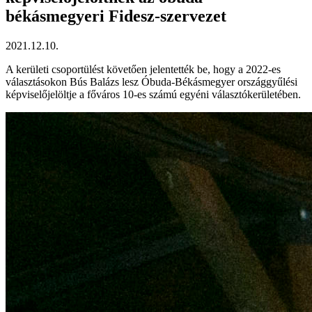
békásmegyeri Fidesz-szervezet
2021.12.10.
A kerületi csoportülést követően jelentették be, hogy a 2022-es
választásokon Bús Balázs lesz Óbuda-Békásmegyer országgyűlési
képviselőjelöltje a főváros 10-es számú egyéni választókerületében.