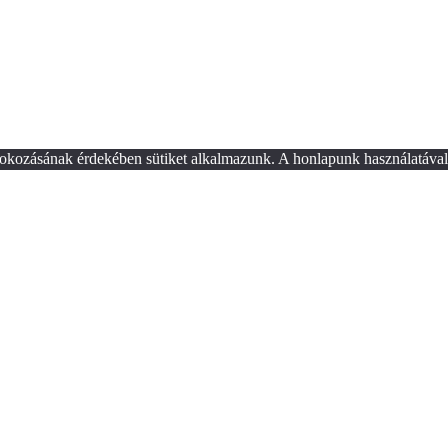
okozásának érdekében sütiket alkalmazunk. A honlapunk használatával 