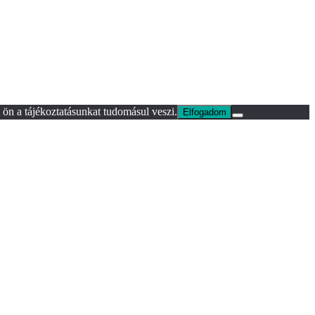
ön a tájékoztatásunkat tudomásul veszi.
Elfogadom