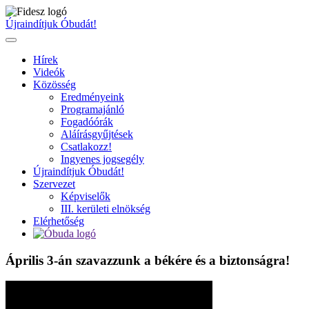
Ugrás
a
Újraindítjuk Óbudát!
tartalomhoz
Hírek
Videók
Közösség
Eredményeink
Programajánló
Fogadóórák
Aláírásgyűjtések
Csatlakozz!
Ingyenes jogsegély
Újraindítjuk Óbudát!
Szervezet
Képviselők
III. kerületi elnökség
Elérhetőség
Április 3-án szavazzunk a békére és a biztonságra!