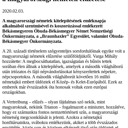
2020.02.03.
A magyarországi németek kitelepítésének emléknapja
alkalmából szentmisével és koszorúzással emlékezett
Békásmegyeren Óbuda-Békásmegyer Német Nemzetiségi
Önkormányzata, a „Braunhaxler” Egyesület, valamint Óbuda-
Békásmegyer Önkormányzata.
A 20. századi történelem szégyenteljes sorsfordulóinak egyike volt a
magyarországi németek elűzetése szülőföldjükről. Varga Mihály
hozzátette: A megbocsáthatatlan, igazságtalan és bűnös tettek
sorában élen állnak a kitelepítések, amelyek a második világháború
után irtózatos és fájó népvándorlásokat kényszerítettek népekre,
népcsoportokra. A második világháborút követően 16 millió
németajkú embert üldöztek el Közép- és Kelet-Európából. Ezek az
emberek már évszázadok óta honosak voltak ezen európai
országokban.
A Vertreibung – elűzés – olyan fájdalmas szó nekik, mint
magyaroknak, nekünk Trianon – fogalmazott a miniszter, hozzátéve,
hogy ez számunkra fontos nemzettörténeti szín, a magyarországi
németség megcsonkítását is jelenti. Azokra a németajkú
honfitársainkra, svábokra emlékezünk, akiket a több évszázados
együttélés, közös sors és közösen elképzelt jövő után üldöztek el