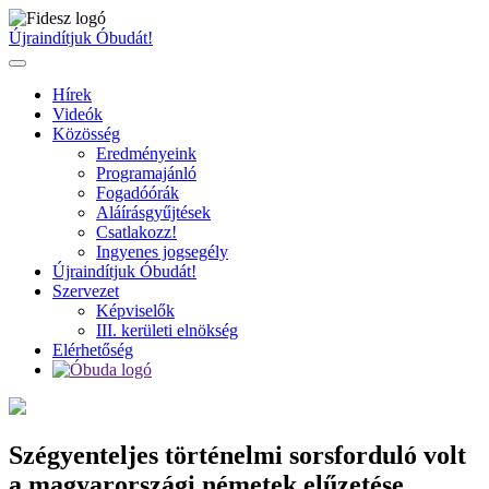
Ugrás
a
Újraindítjuk Óbudát!
tartalomhoz
Hírek
Videók
Közösség
Eredményeink
Programajánló
Fogadóórák
Aláírásgyűjtések
Csatlakozz!
Ingyenes jogsegély
Újraindítjuk Óbudát!
Szervezet
Képviselők
III. kerületi elnökség
Elérhetőség
Szégyenteljes történelmi sorsforduló volt
a magyarországi németek elűzetése