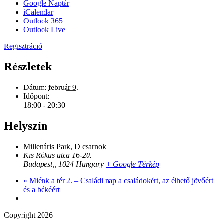
Google Naptár
iCalendar
Outlook 365
Outlook Live
Regisztráció
Részletek
Dátum:
február 9.
Időpont:
18:00 - 20:30
Helyszín
Millenáris Park, D csarnok
Kis Rókus utca 16-20.
Budapest,
,
1024
Hungary
+ Google Térkép
«
Miénk a tér 2. – Családi nap a családokért, az élhető jövőért
és a békéért
Copyright 2026