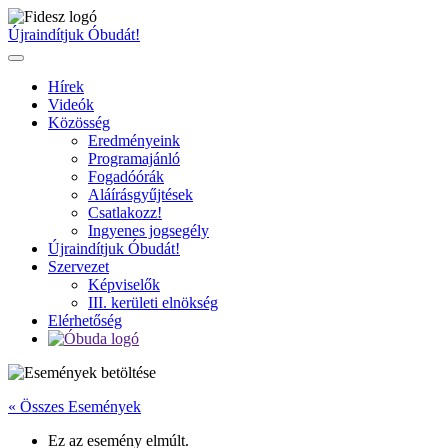
Ugrás
a
Újraindítjuk Óbudát!
tartalomhoz
Hírek
Videók
Közösség
Eredményeink
Programajánló
Fogadóórák
Aláírásgyűjtések
Csatlakozz!
Ingyenes jogsegély
Újraindítjuk Óbudát!
Szervezet
Képviselők
III. kerületi elnökség
Elérhetőség
« Összes Események
Ez az esemény elmúlt.