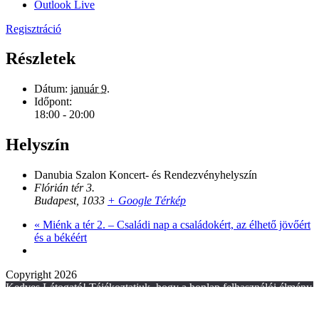
Outlook Live
Regisztráció
Részletek
Dátum:
január 9.
Időpont:
18:00 - 20:00
Helyszín
Danubia Szalon Koncert- és Rendezvényhelyszín
Flórián tér 3.
Budapest
,
1033
+ Google Térkép
«
Miénk a tér 2. – Családi nap a családokért, az élhető jövőért
és a békéért
Copyright 2026
Kedves Látogató! Tájékoztatjuk, hogy a honlap felhasználói élmény
fokozásának érdekében sütiket alkalmazunk. A honlapunk
használatával ön a tájékoztatásunkat tudomásul veszi.
Elfogadom